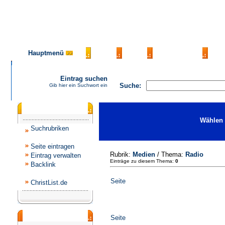
Hauptmenü
AGB
FAQ
Impressum
Ko
Eintrag suchen
Suche:
Gib hier ein Suchwort ein
Katalogmenü
Wählen 
Suchrubriken
Seite eintragen
Rubrik:
Medien
/ Thema:
Radio
Eintrag verwalten
Einträge zu diesem Thema:
0
Backlink
Seite
ChristList.de
Werbepartner
Seite