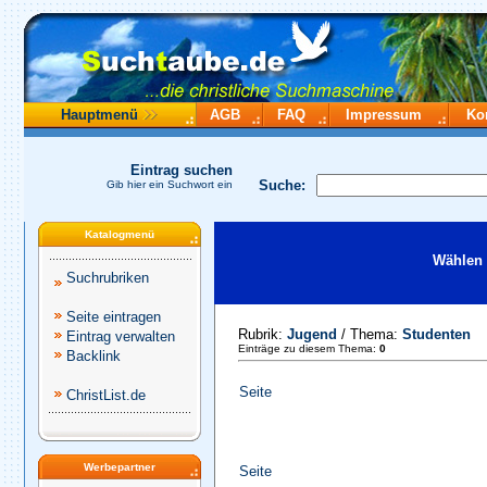
Hauptmenü
AGB
FAQ
Impressum
Ko
Eintrag suchen
Suche:
Gib hier ein Suchwort ein
Katalogmenü
Wählen 
Suchrubriken
Seite eintragen
Rubrik:
Jugend
/ Thema:
Studenten
Eintrag verwalten
Einträge zu diesem Thema:
0
Backlink
Seite
ChristList.de
Werbepartner
Seite