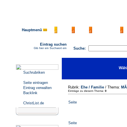
Hauptmenü
AGB
FAQ
Impressum
Eintrag suchen
Suche:
Gib hier ein Suchwort ein
Katalogmenü
Wähl
Suchrubriken
Seite eintragen
Rubrik:
Ehe / Familie
/ Thema:
MÃ
Eintrag verwalten
Einträge zu diesem Thema:
0
Backlink
Seite
ChristList.de
Werbepartner
Seite