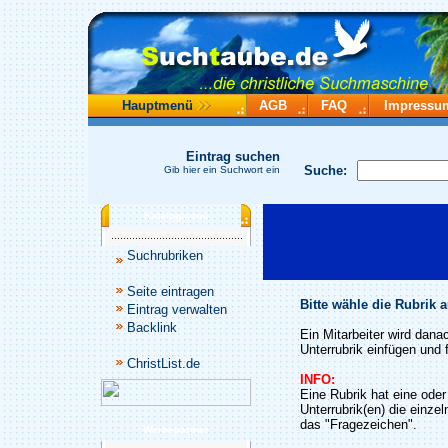
Hauptmenü
AGB
FAQ
Impressu
Eintrag suchen
Suche:
Gib hier ein Suchwort ein
Katalogmenü
Suchrubriken
Seite eintragen
Bitte wähle die Rubrik 
Eintrag verwalten
Backlink
Ein Mitarbeiter wird dana
Unterrubrik einfügen und f
ChristList.de
INFO:
Eine Rubrik hat eine ode
Unterrubrik(en) die einze
das "Fragezeichen".
Werbepartner