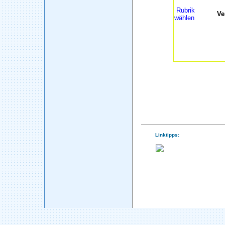
Rubrik
Ve
wählen
Linktipps: