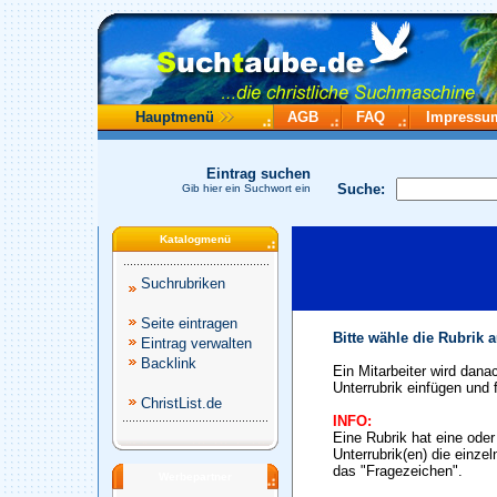
Hauptmenü
AGB
FAQ
Impressu
Eintrag suchen
Suche:
Gib hier ein Suchwort ein
Katalogmenü
Suchrubriken
Seite eintragen
Bitte wähle die Rubrik 
Eintrag verwalten
Backlink
Ein Mitarbeiter wird dana
Unterrubrik einfügen und f
ChristList.de
INFO:
Eine Rubrik hat eine ode
Unterrubrik(en) die einze
das "Fragezeichen".
Werbepartner