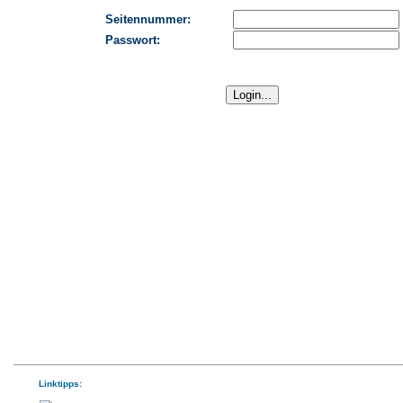
Seitennummer:
Passwort:
Linktipps: