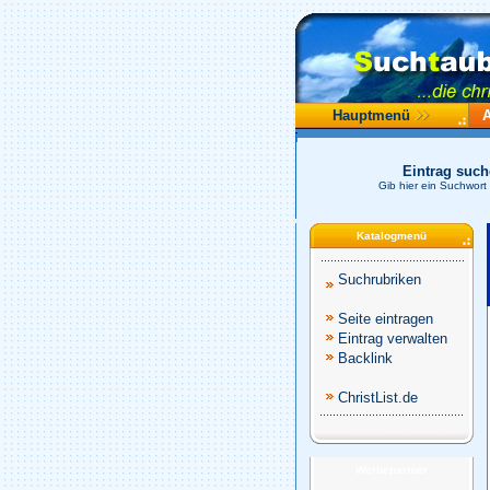
Hauptmenü
Eintrag suc
Gib hier ein Suchwort
Katalogmenü
Suchrubriken
Seite eintragen
Eintrag verwalten
Backlink
ChristList.de
Werbepartner