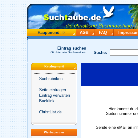
Hauptmenü
AGB
FAQ
Impressu
Eintrag suchen
Suche:
Gib hier ein Suchwort ein
Katalogmenü
Suchrubriken
Seite eintragen
Eintrag verwalten
Backlink
Hier kannst du d
ChristList.de
Seitennummer und
Sende eine eMail an in
Werbepartner