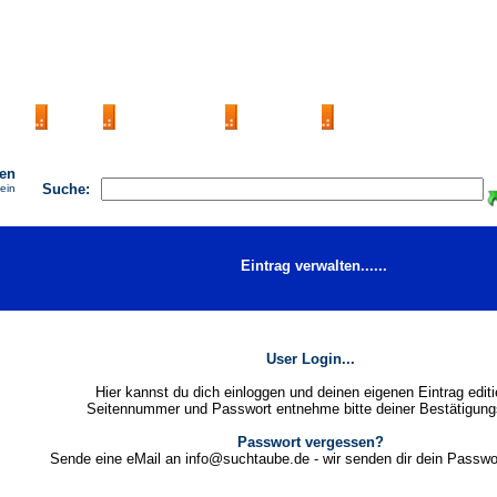
AGB
FAQ
Impressum
Kontakt
Seite eintragen
hen
Suche:
 ein
Eintrag verwalten......
User Login...
Hier kannst du dich einloggen und deinen eigenen Eintrag editi
Seitennummer und Passwort entnehme bitte deiner Bestätigung
Passwort vergessen?
Sende eine eMail an info@suchtaube.de - wir senden dir dein Passwo