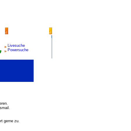
Livesuche
Powersuche
eren.
smail.
rt gerne zu.