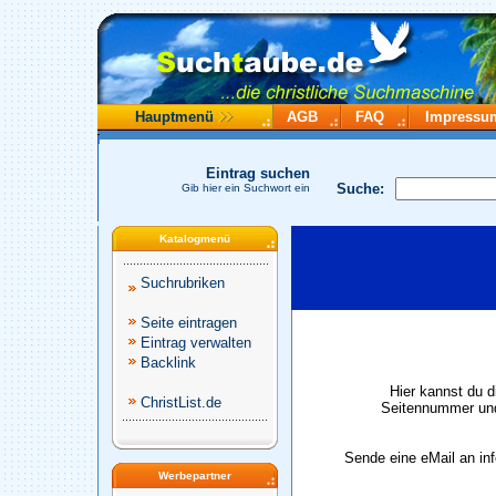
Hauptmenü
AGB
FAQ
Impressu
Eintrag suchen
Suche:
Gib hier ein Suchwort ein
Katalogmenü
Suchrubriken
Seite eintragen
Eintrag verwalten
Backlink
Hier kannst du d
ChristList.de
Seitennummer und
Sende eine eMail an in
Werbepartner