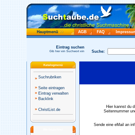
Hauptmenü
AGB
FAQ
Impressu
Eintrag suchen
Suche:
Gib hier ein Suchwort ein
Katalogmenü
Suchrubriken
Seite eintragen
Eintrag verwalten
Backlink
Hier kannst du d
ChristList.de
Seitennummer und
Sende eine eMail an in
Werbepartner