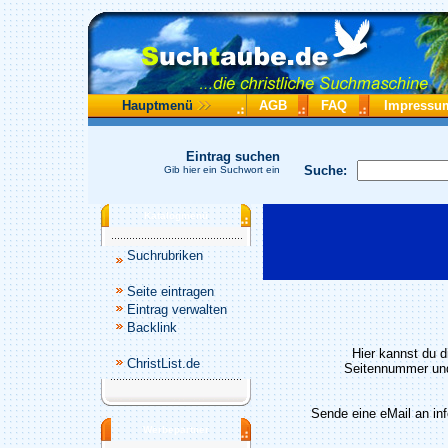
Hauptmenü
AGB
FAQ
Impressu
Eintrag suchen
Suche:
Gib hier ein Suchwort ein
Katalogmenü
Suchrubriken
Seite eintragen
Eintrag verwalten
Backlink
Hier kannst du d
ChristList.de
Seitennummer und
Sende eine eMail an in
Werbepartner