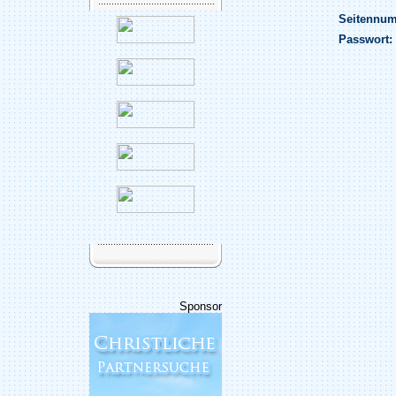
Seitennu
Passwort:
Sponsor