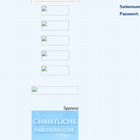
Seitennu
Passwort:
Sponsor