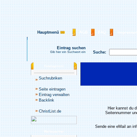
Hauptmenü
AGB
FAQ
Impressu
Eintrag suchen
Suche:
Gib hier ein Suchwort ein
Katalogmenü
Suchrubriken
Seite eintragen
Eintrag verwalten
Backlink
Hier kannst du d
ChristList.de
Seitennummer und
Sende eine eMail an in
Werbepartner