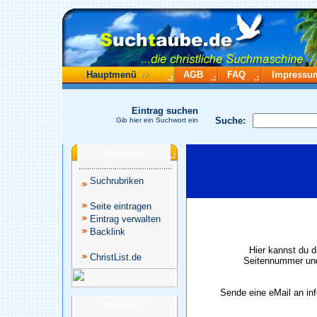
Hauptmenü
AGB
FAQ
Impressu
Eintrag suchen
Suche:
Gib hier ein Suchwort ein
Katalogmenü
Suchrubriken
Seite eintragen
Eintrag verwalten
Backlink
Hier kannst du d
ChristList.de
Seitennummer und
Sende eine eMail an in
Werbepartner