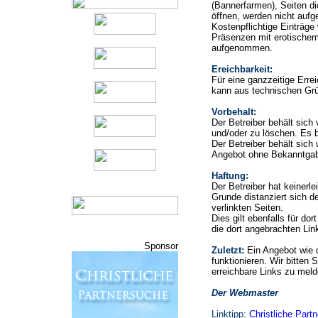
(Bannerfarmen), Seiten di
öffnen, werden nicht auf
Kostenpflichtige Einträge
Präsenzen mit erotischem
aufgenommen.
Ereichbarkeit:
Für eine ganzzeitige Erre
kann aus technischen Gr
Vorbehalt:
Der Betreiber behält sic
und/oder zu löschen. Es b
Der Betreiber behält sich 
Angebot ohne Bekanntgab
Haftung:
Der Betreiber hat keinerle
Grunde distanziert sich de
verlinkten Seiten.
Dies gilt ebenfalls für do
die dort angebrachten Lin
Sponsor
Zuletzt:
Ein Angebot wie 
funktionieren. Wir bitten 
erreichbare Links zu meld
Der Webmaster
Linktipp:
Christliche Part