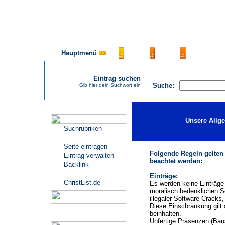
Hauptmenü
AGB
FAQ
Impressu
Eintrag suchen
Suche:
Gib hier dein Suchwort ein
Katalogmenü
Unsere Allg
Suchrubriken
Seite eintragen
Folgende Regeln gelten
Eintrag verwalten
beachtet werden:
Backlink
Einträge:
ChristList.de
Es werden keine Einträge 
moralisch bedenklichen S
illegaler Software Cracks
Diese Einschränkung gilt 
beinhalten.
Werbepartner
Unfertige Präsenzen (Baus