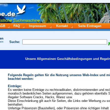
AGB
FAQ
Impressum
Kontakt
Seite Eintragen
hen
Suche:
ein
Unsere Allgemeinen Geschäftsbedingungen und Regeln
Folgende Regeln gelten für die Nutzung unseres Web-Index und 
beachtet werden:
Einträge:
Es werden keine Einträge zu rechtsradikalen, diskriminierenden und rech
moralisch bedenklichen Seiten aufgenommen, dazu gehören ebenfalls S
illegaler Software Cracks, Hacks, Warez usw.
Diese Einschränkung gilt auch für Seiten, die Links oder Werbung zu s
beinhalten.
Unfertige Präsenzen (Baustellen), oder Präsenzen ohne richtigen Inhalt