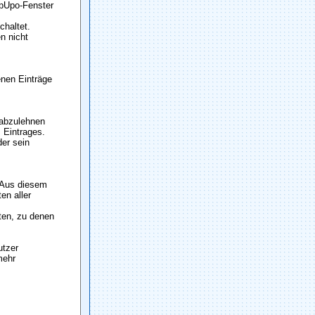
opUpo-Fenster
chaltet.
n nicht
enen Einträge
 abzulehnen
 Eintrages.
der sein
. Aus diesem
en aller
iten, zu denen
utzer
mehr