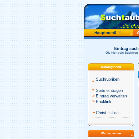
Hauptmenü
Eintrag suc
Gib hier dein Suchwort 
Katalogmenü
Suchrubriken
Seite eintragen
Eintrag verwalten
Backlink
ChristList.de
Werbepartner