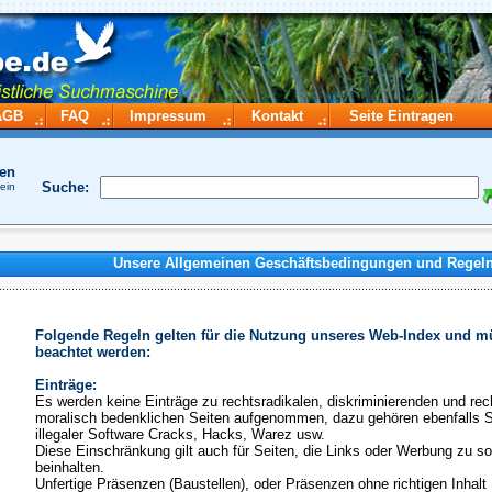
AGB
FAQ
Impressum
Kontakt
Seite Eintragen
hen
Suche:
ein
Unsere Allgemeinen Geschäftsbedingungen und Regeln
Folgende Regeln gelten für die Nutzung unseres Web-Index und 
beachtet werden:
Einträge:
Es werden keine Einträge zu rechtsradikalen, diskriminierenden und rech
moralisch bedenklichen Seiten aufgenommen, dazu gehören ebenfalls S
illegaler Software Cracks, Hacks, Warez usw.
Diese Einschränkung gilt auch für Seiten, die Links oder Werbung zu s
beinhalten.
Unfertige Präsenzen (Baustellen), oder Präsenzen ohne richtigen Inhalt