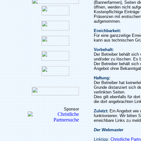
(Bannerfarmen), Seiten di
öffnen, werden nicht auf
Kostenpflichtige Einträge
Präsenzen mit erotischem
aufgenommen.
Ereichbarkeit:
Für eine ganzzeitige Erre
kann aus technischen Gr
Vorbehalt:
Der Betreiber behält sic
und/oder zu löschen. Es b
Der Betreiber behält sich 
Angebot ohne Bekanntgab
Haftung:
Der Betreiber hat keinerle
Grunde distanziert sich de
verlinkten Seiten.
Dies gilt ebenfalls für do
die dort angebrachten Lin
Sponsor
Zuletzt:
Ein Angebot wie 
funktionieren. Wir bitten 
erreichbare Links zu meld
Der Webmaster
Linktipp:
Christliche Part