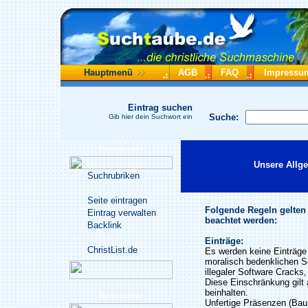
Hauptmenü
AGB
FAQ
Impressu
Eintrag suchen
Suche:
Gib hier dein Suchwort ein
Katalogmenü
Unsere Allg
Suchrubriken
Seite eintragen
Folgende Regeln gelten
Eintrag verwalten
beachtet werden:
Backlink
Einträge:
ChristList.de
Es werden keine Einträge 
moralisch bedenklichen S
illegaler Software Cracks
Diese Einschränkung gilt 
beinhalten.
Werbepartner
Unfertige Präsenzen (Baus