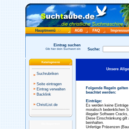
Hauptmenü
AGB
FAQ
Impressu
Eintrag suchen
Suche:
Gib hier dein Suchwort ein
Katalogmenü
Unsere Allg
Suchrubriken
Seite eintragen
Folgende Regeln gelten
Eintrag verwalten
beachtet werden:
Backlink
Einträge:
ChristList.de
Es werden keine Einträge 
moralisch bedenklichen S
illegaler Software Cracks
Diese Einschränkung gilt 
beinhalten.
Werbepartner
Unfertige Präsenzen (Baus