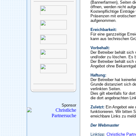
(Bannerfarmen), Seiten di
öffnen, werden nicht auf
Kostenpflichtige Einträge
Präsenzen mit erotischem
aufgenommen.
Ereichbarkeit:
Für eine ganzzeitige Erre
kann aus technischen Gr
Vorbehalt:
Der Betreiber behält sic
und/oder zu löschen. Es b
Der Betreiber behält sich 
Angebot ohne Bekanntgab
Haftung:
Der Betreiber hat keinerle
Grunde distanziert sich de
verlinkten Seiten.
Dies gilt ebenfalls für do
die dort angebrachten Lin
Sponsor
Zuletzt:
Ein Angebot wie 
funktionieren. Wir bitten 
erreichbare Links zu meld
Der Webmaster
Linktipp:
Christliche Part