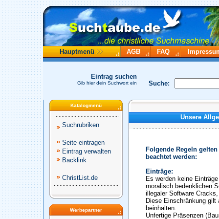
Hauptmenü
AGB
FAQ
Impressu
Eintrag suchen
Suche:
Gib hier dein Suchwort ein
Katalogmenü
Unsere Allg
Suchrubriken
Seite eintragen
Folgende Regeln gelten
Eintrag verwalten
beachtet werden:
Backlink
Einträge:
ChristList.de
Es werden keine Einträge 
moralisch bedenklichen S
illegaler Software Cracks
Diese Einschränkung gilt 
beinhalten.
Werbepartner
Unfertige Präsenzen (Baus