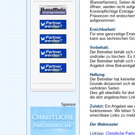
(Bannerfarmen), Seiten di
öffnen, werden nicht auf
Kostenpflichtige Einträge
Präsenzen mit erotischem
aufgenommen.
Ereichbarkeit:
Für eine ganzzeitige Erre
kann aus technischen Gr
Vorbehalt:
Der Betreiber behält sic
und/oder zu löschen. Es b
Der Betreiber behält sich 
Angebot ohne Bekanntgab
Haftung:
Der Betreiber hat keinerle
Grunde distanziert sich de
verlinkten Seiten.
Dies gilt ebenfalls für do
die dort angebrachten Lin
Sponsor
Zuletzt:
Ein Angebot wie 
funktionieren. Wir bitten 
erreichbare Links zu meld
Der Webmaster
Linktipp:
Christliche Part