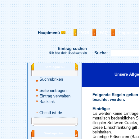
Hauptmenü
AGB
FAQ
Impressu
Eintrag suchen
Suche:
Gib hier dein Suchwort ein
Katalogmenü
Unsere Allg
Suchrubriken
Seite eintragen
Folgende Regeln gelten
Eintrag verwalten
beachtet werden:
Backlink
Einträge:
ChristList.de
Es werden keine Einträge 
moralisch bedenklichen S
illegaler Software Cracks
Diese Einschränkung gilt 
beinhalten.
Werbepartner
Unfertige Präsenzen (Baus