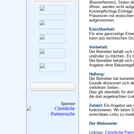
(Bannerfarmen), Seiten di
öffnen, werden nicht auf
Kostenpflichtige Einträge
Präsenzen mit erotischem
aufgenommen.
Ereichbarkeit:
Für eine ganzzeitige Erre
kann aus technischen Gr
Vorbehalt:
Der Betreiber behält sic
und/oder zu löschen. Es b
Der Betreiber behält sich 
Angebot ohne Bekanntgab
Haftung:
Der Betreiber hat keinerle
Grunde distanziert sich de
verlinkten Seiten.
Dies gilt ebenfalls für do
die dort angebrachten Lin
Sponsor
Zuletzt:
Ein Angebot wie 
funktionieren. Wir bitten 
erreichbare Links zu meld
Der Webmaster
Linktipp:
Christliche Part