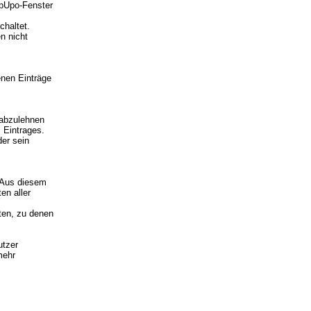
opUpo-Fenster
chaltet.
n nicht
enen Einträge
 abzulehnen
 Eintrages.
der sein
. Aus diesem
en aller
iten, zu denen
utzer
mehr