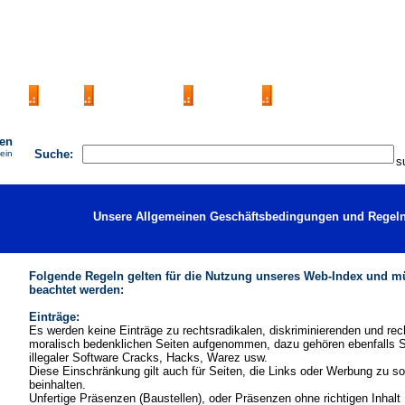
AGB
FAQ
Impressum
Kontakt
Seite Eintragen
hen
Suche:
ein
Unsere Allgemeinen Geschäftsbedingungen und Regeln
Folgende Regeln gelten für die Nutzung unseres Web-Index und 
beachtet werden:
Einträge:
Es werden keine Einträge zu rechtsradikalen, diskriminierenden und rech
moralisch bedenklichen Seiten aufgenommen, dazu gehören ebenfalls S
illegaler Software Cracks, Hacks, Warez usw.
Diese Einschränkung gilt auch für Seiten, die Links oder Werbung zu s
beinhalten.
Unfertige Präsenzen (Baustellen), oder Präsenzen ohne richtigen Inhalt