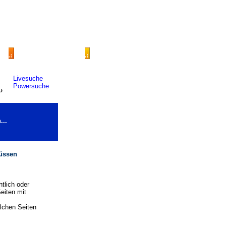
Livesuche
Powersuche
...
müssen
tlich oder
eiten mit
olchen Seiten