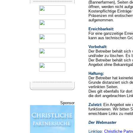
(Bannerfarmen), Seiten di
öffnen, werden nicht auf
Kostenpflichtige Einträge
Präsenzen mit erotischem
aufgenommen.
Ereichbarkeit:
Für eine ganzzeitige Erre
kann aus technischen Gr
Vorbehalt:
Der Betreiber behält sic
und/oder zu löschen. Es b
Der Betreiber behält sich 
Angebot ohne Bekanntgab
Haftung:
Der Betreiber hat keinerle
Grunde distanziert sich de
verlinkten Seiten.
Dies gilt ebenfalls für do
die dort angebrachten Lin
Sponsor
Zuletzt:
Ein Angebot wie 
funktionieren. Wir bitten 
erreichbare Links zu meld
Der Webmaster
Linktipp:
Christliche Part