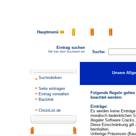
Hauptmenü
AGB
FAQ
Impressu
Eintrag suchen
Suche:
Gib hier dein Suchwort ein
Katalogmenü
Unsere Allg
Suchrubriken
Seite eintragen
Folgende Regeln gelten
Eintrag verwalten
beachtet werden:
Backlink
Einträge:
ChristList.de
Es werden keine Einträge 
moralisch bedenklichen S
illegaler Software Cracks
Diese Einschränkung gilt 
beinhalten.
Werbepartner
Unfertige Präsenzen (Baus