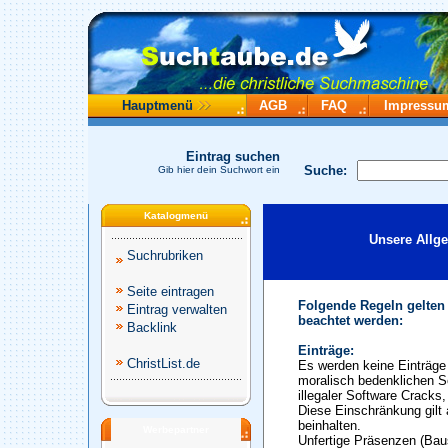
Hauptmenü
AGB
FAQ
Impressu
Eintrag suchen
Suche:
Gib hier dein Suchwort ein
Katalogmenü
Unsere Allg
Suchrubriken
Seite eintragen
Folgende Regeln gelten
Eintrag verwalten
beachtet werden:
Backlink
Einträge:
ChristList.de
Es werden keine Einträge 
moralisch bedenklichen S
illegaler Software Cracks
Diese Einschränkung gilt 
beinhalten.
Werbepartner
Unfertige Präsenzen (Baus