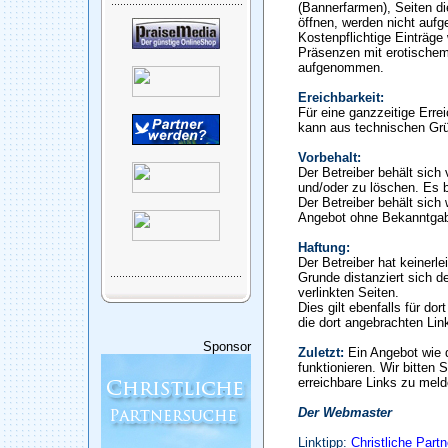
(Bannerfarmen), Seiten di
öffnen, werden nicht auf
Kostenpflichtige Einträge
Präsenzen mit erotischem
aufgenommen.
Ereichbarkeit:
Für eine ganzzeitige Erre
kann aus technischen Gr
Vorbehalt:
Der Betreiber behält sic
und/oder zu löschen. Es b
Der Betreiber behält sich 
Angebot ohne Bekanntgab
Haftung:
Der Betreiber hat keinerle
Grunde distanziert sich de
verlinkten Seiten.
Dies gilt ebenfalls für do
die dort angebrachten Lin
Sponsor
Zuletzt:
Ein Angebot wie 
funktionieren. Wir bitten 
erreichbare Links zu meld
Der Webmaster
Linktipp:
Christliche Part