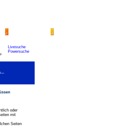
Livesuche
Powersuche
...
müssen
tlich oder
eiten mit
olchen Seiten