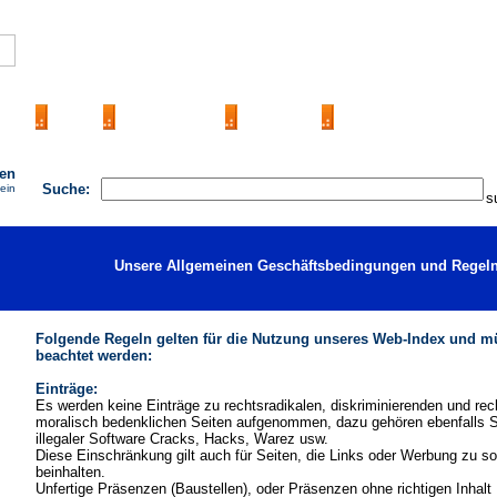
AGB
FAQ
Impressum
Kontakt
Seite Eintragen
hen
Suche:
ein
Unsere Allgemeinen Geschäftsbedingungen und Regeln
Folgende Regeln gelten für die Nutzung unseres Web-Index und 
beachtet werden:
Einträge:
Es werden keine Einträge zu rechtsradikalen, diskriminierenden und rech
moralisch bedenklichen Seiten aufgenommen, dazu gehören ebenfalls S
illegaler Software Cracks, Hacks, Warez usw.
Diese Einschränkung gilt auch für Seiten, die Links oder Werbung zu s
beinhalten.
Unfertige Präsenzen (Baustellen), oder Präsenzen ohne richtigen Inhalt