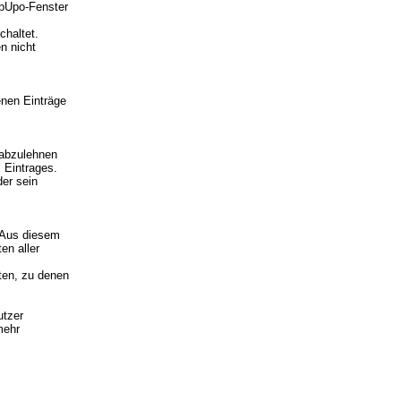
opUpo-Fenster
chaltet.
n nicht
enen Einträge
 abzulehnen
 Eintrages.
der sein
. Aus diesem
en aller
iten, zu denen
utzer
mehr