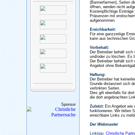
(Bannerfarmen), Seiten di
öffnen, werden nicht auf
Kostenpflichtige Einträge
Präsenzen mit erotischem
aufgenommen.
Ereichbarkeit:
Für eine ganzzeitige Erre
kann aus technischen Gr
Vorbehalt:
Der Betreiber behält sic
und/oder zu löschen. Es b
Der Betreiber behält sich 
Angebot ohne Bekanntgab
Haftung:
Der Betreiber hat keinerle
Grunde distanziert sich de
verlinkten Seiten.
Dies gilt ebenfalls für do
die dort angebrachten Lin
Sponsor
Zuletzt:
Ein Angebot wie 
funktionieren. Wir bitten 
erreichbare Links zu meld
Der Webmaster
Linktipp:
Christliche Part