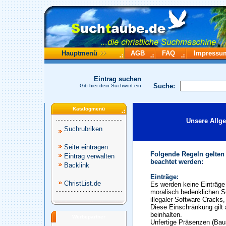
Hauptmenü
AGB
FAQ
Impressu
Eintrag suchen
Suche:
Gib hier dein Suchwort ein
Katalogmenü
Unsere Allg
Suchrubriken
Seite eintragen
Folgende Regeln gelten
Eintrag verwalten
beachtet werden:
Backlink
Einträge:
ChristList.de
Es werden keine Einträge 
moralisch bedenklichen S
illegaler Software Cracks
Diese Einschränkung gilt 
beinhalten.
Werbepartner
Unfertige Präsenzen (Baus